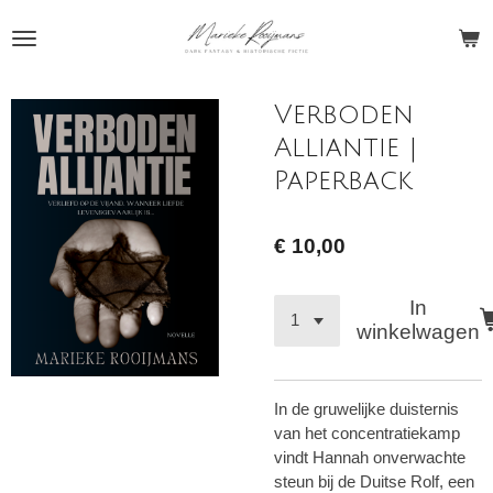
Ga
direct
naar
de
Verboden
hoofdinhoud
Alliantie |
Paperback
€ 10,00
In
winkelwagen
In de gruwelijke duisternis
van het concentratiekamp
vindt Hannah onverwachte
steun bij de Duitse Rolf, een