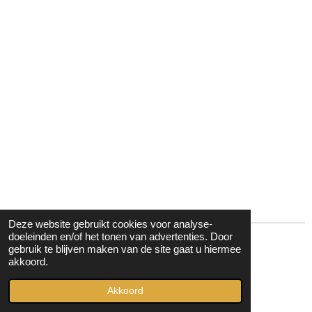
Deze website gebruikt cookies voor analyse-
doeleinden en/of het tonen van advertenties. Door
gebruik te blijven maken van de site gaat u hiermee
I
F
Y
T
akkoord.
n
a
o
i
© 2022 - 2026 mariekerooijmans
s
c
u
k
Powered by
JouwWeb
Akkoord
t
e
T
T
a
b
u
o