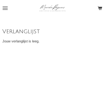
Ga
direct
naar
de
hoofdinhoud
Verlanglijst
Jouw verlanglijst is leeg.