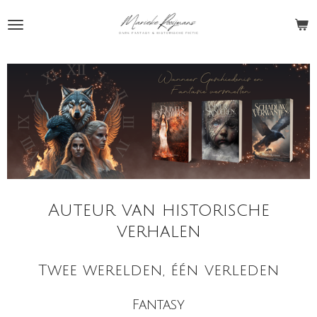
Ga
direct
naar
de
hoofdinhoud
Auteur van historische
verhalen
Twee werelden, één verleden
Fantasy