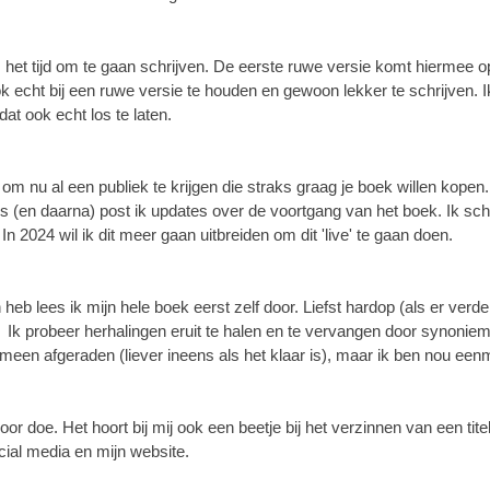
s het tijd om te gaan schrijven. De eerste ruwe versie komt hiermee op
ok echt bij een ruwe versie te houden en gewoon lekker te schrijven. I
dat ook echt los te laten.
k om nu al een publiek te krijgen die straks graag je boek willen kope
 (en daarna) post ik updates over de voortgang van het boek. Ik schr
In 2024 wil ik dit meer gaan uitbreiden om dit 'live' te gaan doen.
eb lees ik mijn hele boek eerst zelf door. Liefst hardop (als er verde
. Ik probeer herhalingen eruit te halen en te vervangen door synoniem
meen afgeraden (liever ineens als het klaar is), maar ik ben nou eenm
door doe. Het hoort bij mij ook een beetje bij het verzinnen van een ti
cial media en mijn website.