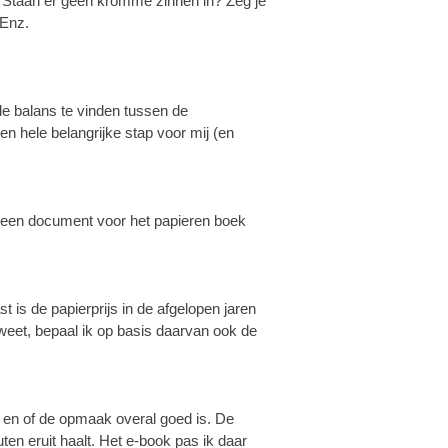
r? Staan er geen kromme zinnen in? Zeg je
 Enz.
de balans te vinden tussen de
en hele belangrijke stap voor mij (en
n een document voor het papieren boek
 is de papierprijs in de afgelopen jaren
weet, bepaal ik op basis daarvan ook de
 en of de opmaak overal goed is. De
ten eruit haalt. Het e-book pas ik daar