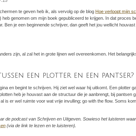
7:15
e schermen te geven heb ik, als vervolg op de blog
Hoe verloopt mijn sc
ur) heb genomen om mijn boek gepubliceerd te krijgen. In dat proces b
. Ben je een beginnende schrijver, dan geeft het jou wellicht houvast
nders zijn, al zal het in grote lijnen wel overeenkomen. Het belangrijkst
tussen een plotter en een pantser?
na en begint te schrijven. Hij ziet wel waar hij uitkomt. Een plotter
ga
tten heb je houvast aan de structuur die je aanbrengt, bij pantsen ga j
al is er wel ruimte voor wat vrije invulling; go with the flow. Soms k
 naar de podcast van Schrijven en Uitgeven. Sowieso het luisteren wa
sen
(via de link te lezen en te luisteren).