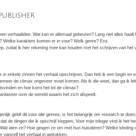
publisher
j een verhaalidee. Wat kan er allemaal gebeuren? Lang niet alles haalt
er? Welke karakters komen er in voor? Welk genre? Enz.
ep, zodat ik hier rekening mee kan houden met het schrijven van het v
ik in enkele zinnen het verhaal opschrijven. Dan heb ik een begin en 
anneer de climax ongeveer moet komen. Als ik die weet, dan ga ik lett
atsvinden en hoe komt het tot de climax?
 fantaseer over de wereld waarin het zich afspeelt.
enlijk geldt dit voor alle genres, is het belangrijk om research te doen.
 dat de dingen die ik opschrijf kloppen. Voor mijn trilogie vind ik het 
 Wat aten ze? Hoe gingen ze om met hun huisdieren? Welke kleding
er vanzelf het verhaal in getrokken.