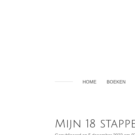
Ga
direct
naar
de
hoofdinhoud
HOME
BOEKEN
Mijn 18 stap