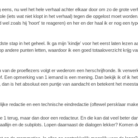
g eens, nu wel het hele verhaal achter elkaar door om zo de grote ver
 (iets wat niet klopt in het verhaal) tegen die opgelost moet worden.
wel zoals hij 'hoort' te reageren) en her en der haal ik er nog een type
 stap in het geheel. Ik ga mijn 'kindje' voor het eerst laten lezen a
op andere punten letten, waardoor ik een goed totaaloverzicht krijg va
 van de proeflezers volgt er wederom een herschrijfronde. Ik verwe
ief. Een opmerking van 1 iemand is een mening. Dan bekijk ik of ik het
dan is het absoluut een puntje van aandacht en betekent het meestal 
lijke redactie en een technische eindredactie (oftewel persklaar make
de 1 terug, maar dan door een redacteur. En die kan dat veel beter dan
haallijn en de subplots. Lopen daarnaast de dialogen lekker? Komen d