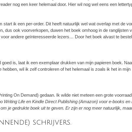
-reader nog een keer helemaal door. Hier wil nog wel eens een lettert
start ik een per-order. Dit heeft natuurlijk wel wat overlap met de v
, dus ook voorverkopen, duwen het boek omhoog in de ranglijsten v
is voor andere geïnteresseerde lezers… Door het boek alvast te bestell
goed is, laat ik een exemplaar drukken van mijn papieren boek. Naast 
 hebben, wil ik zelf controleren of het helemaal is zoals ik het in mijn
rinting On Demand) gedaan. Ik wilde niet meteen een grote voorraad
 Writing Life en Kindle Direct Publishing (Amazon) voor e-books en M
m je gedrukte boek uit te geven. Er zijn er nog meer natuurlijk, maa
innende) schrijvers.