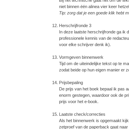
Bij het technische gaat het om de te
niet binnen één alinea vier keer hetz
Tip: zorg dat je een goede klik hebt 
Herschrijfronde 3
In deze laatste herschrijfronde ga i
professionele kennis van de redacteur
voor elke schrijver denk ik).
Vormgeven binnenwerk
Tijd om de uiteindelijke tekst op te
zodat beide op hun eigen manier er zo 
Prijsbepaling
De prijs van het boek bepaal ik pas aa
enorm gestegen, waardoor ook de prij
prijs voor het e-book.
Laatste check/correcties
Als het binnenwerk is opgemaakt kijk
zetproef van de paperback gaat naar e