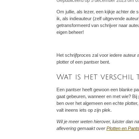
Gepubliceerd op 5 december 2023 om 0
Om jullie, als lezer, een kijkje achter d
ik, als indieauteur (zelf uitgevende aute
getransformeerd van schrijver naar auteur
eigen beheer!
Het schrijfproces zal voor iedere auteur a
plotter of een pantser bent.
Wat is het verschil 
Een pantser h
eeft gewoon een blanke pagi
gaat gebeuren, wanneer en met wie? Bij plo
ben over het algemeen een echte plotter, 
valt ineens iets op zijn plek.
Wil je meer weten hierover, luister dan
aflevering gemaakt over
Plotten en Pant